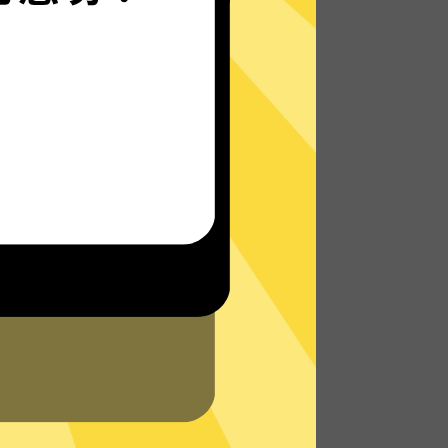
小黑牛加速器的自研发通信协议，使您无论
是在路上还是沙发上，都能轻松快速地访问
网络，体验真正的极速网络。
了解更多小黑牛加速器App特点