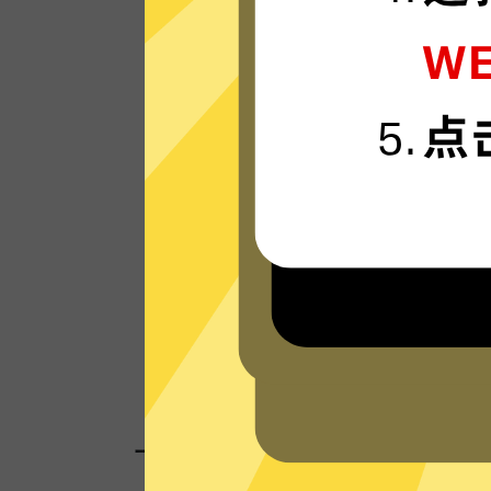
小黑牛加速器的服务器使用更新一代的”闪
“连接技术，只为速度而生，可轻松支持4K
媒体。
看看其他人对小黑牛加速器的评价
一键连接，无需任何繁